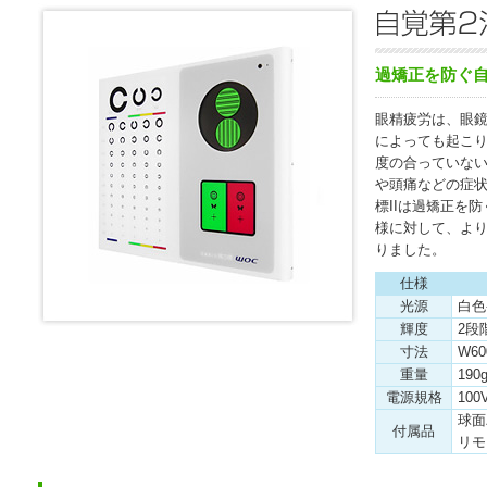
過矯正を防ぐ
眼精疲労は、眼
によっても起こ
度の合っていな
や頭痛などの症状
標IIは過矯正を
様に対して、よ
りました。
仕様
光源
白色
輝度
2段
寸法
W60
重量
190
電源規格
100
球面
付属品
リモ