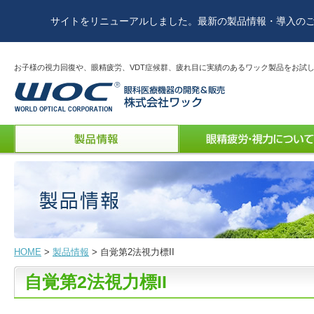
サイトをリニューアルしました。最新の製品情報・導入の
お子様の視力回復や、眼精疲労、VDT症候群、疲れ目に実績のあるワック製品をお試
HOME
>
製品情報
> 自覚第2法視力標II
自覚第2法視力標II