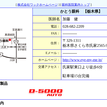
[
株式会社ワックホームページ
] [
眼科医院案内トップ
]
かとう眼科 【栃木県】
医師名
加藤 健
028-682-2209
電話：
------------
FAX：
〒329-1311
住所：
栃木県さくら市氏家2565-
------------
Eメール：
http://www.eye-my-me
.jp/
ホームページ：
交通アクセス：
氏家駅東口より徒歩6分
駐車場15台完備
ク製品
案内