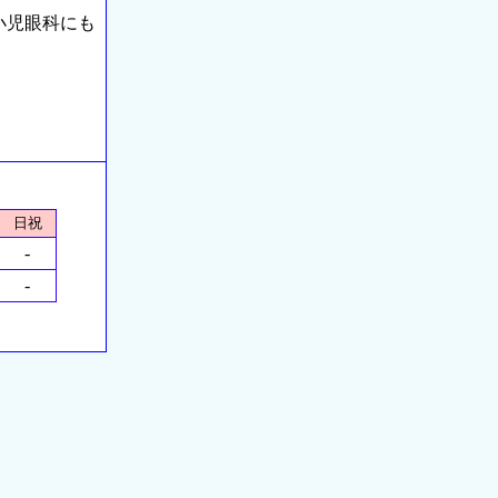
小児眼科にも
日祝
-
-