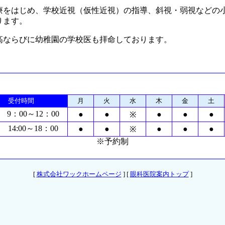
療をはじめ、学校近視（仮性近視）の指導、斜視・弱視などの
ります。
高ならびに幼稚園の学校医も拝命しております。
受付時間
月
火
水
木
金
土
9：00～12：00
●
●
●
●
●
※
14:00～18：00
●
●
●
●
●
※
※予約制
[
株式会社ワックホームページ
] [
眼科医院案内トップ
]