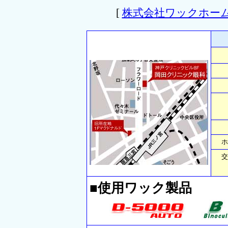
[
株式会社ワックホー
ホ
交
■使用ワック製品